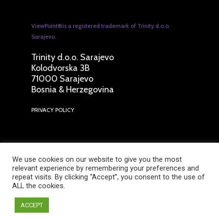
ViewPoint®is a registered trademark of Trinity d.o.o.
Sarajevo.
Trinity d.o.o. Sarajevo
Kolodvorska 3B
71000 Sarajevo
Bosnia & Herzegovina
PRIVACY POLICY
You need more information or have a
We use cookies on our website to give you the most
question?
relevant experience by remembering your preferences and
repeat visits. By clicking “Accept”, you consent to the use of
Talk to us
ALL the cookies.
ACCEPT