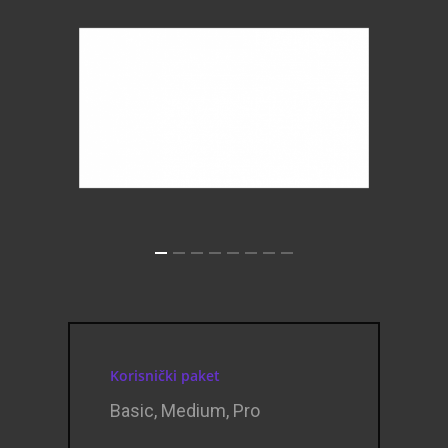
ViewPoint Plug&Pl
Pharmacy Networ
Blog
Contact
Login
Korisnički paket
Basic, Medium, Pro