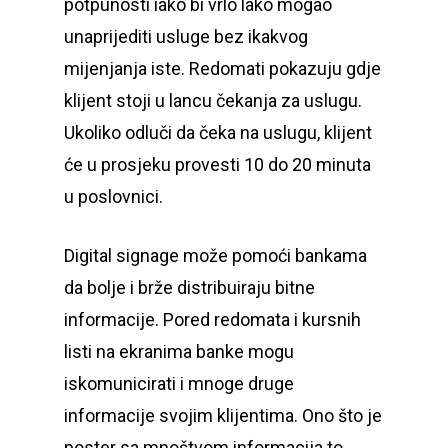
potpunosti iako bi vrlo lako mogao
unaprijediti usluge bez ikakvog
mijenjanja iste. Redomati pokazuju gdje
klijent stoji u lancu čekanja za uslugu.
Ukoliko odluči da čeka na uslugu, klijent
će u prosjeku provesti 10 do 20 minuta
ViewPoint Plug&Pl
u poslovnici.
Pharmacy Networ
Digital signage može pomoći bankama
Blog
da bolje i brže distribuiraju bitne
informacije. Pored redomata i kursnih
Kontakt
listi na ekranima banke mogu
Login
iskomunicirati i mnoge druge
informacije svojim klijentima. Ono što je
poster sa mnoštvom informacija to